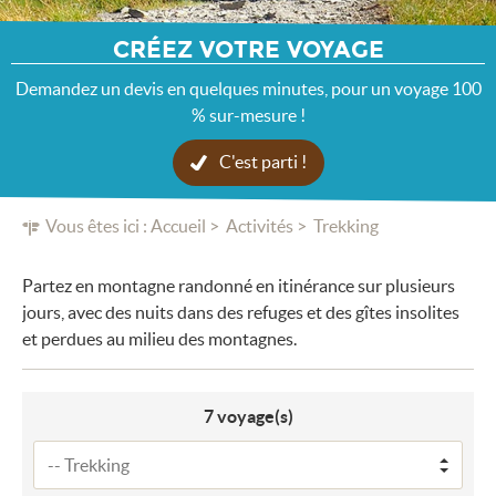
CRÉEZ VOTRE VOYAGE
Demandez un devis en quelques minutes, pour un voyage 100
% sur-mesure !
C'est parti !
Vous êtes ici :
Accueil
Activités
Trekking
Partez en montagne randonné en itinérance sur plusieurs
jours, avec des nuits dans des refuges et des gîtes insolites
et perdues au milieu des montagnes.
7
voyage(s)