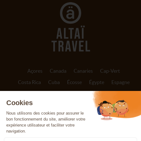
Açores
Canada
Canaries
Cap-Vert
Costa Rica
Cuba
Écosse
Égypte
Espagne
Finlande
France
Grèce
Inde
Indonésie
Irlande
Islande
Italie
Jordanie
Madère
Maroc
Népal
Norvège
Oman
Patagonie
Pérou
Portugal
Réunion
Sicile
Sri Lanka
Svalbard
Tanzanie
Vietnam