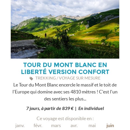
TOUR DU MONT BLANC EN
LIBERTÉ VERSION CONFORT
TREKKING / VOYAGE SUR MESURE
Le Tour du Mont Blanc encercle le massif et le toit de
l'Europe qui domine avec ses 4810 mètres ! C'est l'un
des sentiers les plus...
7 jours, à partir de 839 € | En individuel
Ce voyage est disponible en :
janv.
févr.
mars
avr.
mai
juin