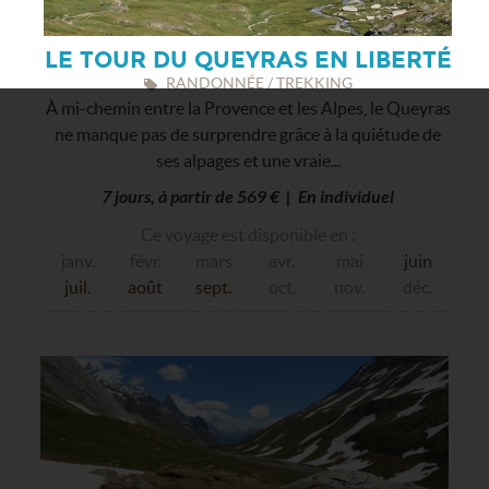
LE TOUR DU QUEYRAS EN LIBERTÉ
RANDONNÉE / TREKKING
À mi-chemin entre la Provence et les Alpes, le Queyras
ne manque pas de surprendre grâce à la quiétude de
ses alpages et une vraie...
7 jours, à partir de 569 € | En individuel
Ce voyage est disponible en :
janv.
févr.
mars
avr.
mai
juin
juil.
août
sept.
oct.
nov.
déc.