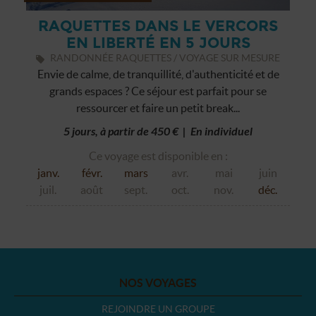
RAQUETTES DANS LE VERCORS
EN LIBERTÉ EN 5 JOURS
RANDONNÉE RAQUETTES / VOYAGE SUR MESURE
Envie de calme, de tranquillité, d'authenticité et de
grands espaces ? Ce séjour est parfait pour se
ressourcer et faire un petit break...
5 jours, à partir de 450 € | En individuel
Ce voyage est disponible en :
janv.
févr.
mars
avr.
mai
juin
juil.
août
sept.
oct.
nov.
déc.
NOS VOYAGES
REJOINDRE UN GROUPE