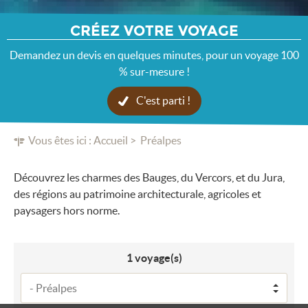
CRÉEZ VOTRE VOYAGE
Demandez un devis en quelques minutes, pour un voyage 100
% sur-mesure !
C'est parti !
Vous êtes ici :
Accueil
Préalpes
Découvrez les charmes des Bauges, du Vercors, et du Jura,
des régions au patrimoine architecturale, agricoles et
paysagers hors norme.
1
voyage(s)