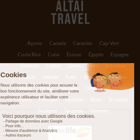
Açores
Canada
Canaries
Cap-Vert
Costa Rica
Cuba
Écosse
Égypte
Espagne
Finlande
France
Grèce
Inde
Indonésie
Irlande
Islande
Italie
Jordanie
Madère
Maroc
Népal
Norvège
Oman
Patagonie
Pérou
Portugal
Réunion
Sicile
Sri Lanka
Svalbard
Tanzanie
Vietnam