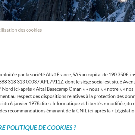
tilisation des cookies
loitée par la société Altaï France, SAS au capital de 190 350€, in
88 318 313 00037 APE7911Z, dont le siège social est situé Avenu
ord (ci-après « Altai Basecamp Oman », « nous », « notre », « nos »
ment au respect des dispositions relatives à la protection des donn
oi du 6 janvier 1978 dite « Informatique et Libertés » modifiée, du
es recommandations émanant de la CNIL (ci-après la « Législation
TRE POLITIQUE DE COOKIES ?