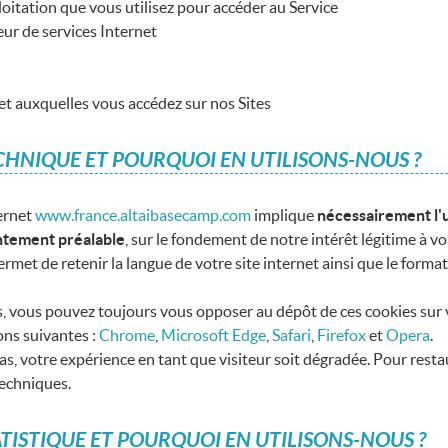
loitation que vous utilisez pour accéder au Service
ur de services Internet
 et auxquelles vous accédez sur nos Sites
CHNIQUE ET POURQUOI EN UTILISONS-NOUS ?
ernet
www.france.altaibasecamp.com
implique
nécessairement l'u
ntement préalable
, sur le fondement de notre intérêt légitime à vo
met de retenir la langue de votre site internet ainsi que le format 
as, vous pouvez toujours vous opposer au dépôt de ces cookies sur 
ons suivantes :
Chrome
,
Microsoft Edge
,
Safari
,
Firefox
et
Opera
.
cas, votre expérience en tant que visiteur soit dégradée. Pour resta
techniques.
ATISTIQUE ET POURQUOI EN UTILISONS-NOUS ?