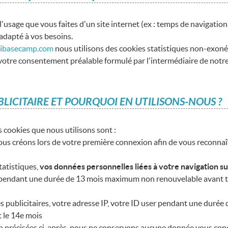
usage que vous faites d'un site internet (ex : temps de navigation, 
 adapté à vos besoins.
aibasecamp.com
nous utilisons des cookies statistiques non-exon
 votre consentement préalable formulé par l'intermédiaire de notr
BLICITAIRE ET POURQUOI EN UTILISONS-NOUS ?
 cookies que nous utilisons sont :
us créons lors de votre première connexion afin de vous reconna
tatistiques,
vos données personnelles liées à votre navigation sur
pendant une durée de 13 mois maximum non renouvelable avant to
kies publicitaires, votre adresse IP, votre ID user pendant une du
 le 14e mois
on précisées ci-après, nous ne conservons aucune donnée vous con