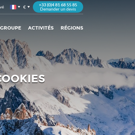
+33 (0)4 81 68 55 85
€
vé
Demander un devis
 GROUPE
ACTIVITÉS
RÉGIONS
 COOKIES