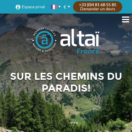
+33 (0)4 81 68 55 85
€
Espace privé
Demander un devis
SUR LES CHEMINS DU
PARADIS!