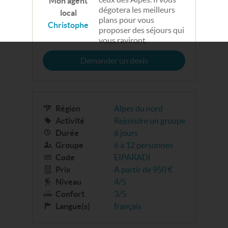
Mon agent
dégotera les meilleurs
local
plans pour vous
Christophe
proposer des séjours qui
vous raviront.
Demander un devis
Région
Alpes du nord
Activité
Rejoindre un groupe
Durée
6 jours
Groupe
6 à 12 personnes
Code
EIPARADI
Prix
A partir de 950 €
Niveau
4/5
Confort
3/5
Langue(s)
français