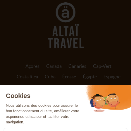
Açores
Canada
Canaries
Cap-Vert
Costa Rica
Cuba
Écosse
Égypte
Espagne
Finlande
France
Grèce
Inde
Indonésie
Irlande
Islande
Italie
Jordanie
Madère
Maroc
Népal
Norvège
Oman
Patagonie
Pérou
Portugal
Réunion
Sicile
Sri Lanka
Svalbard
Tanzanie
Vietnam