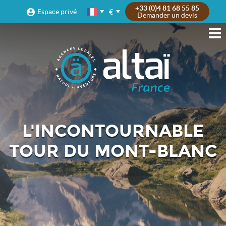
+33 (0)4 81 68 55 85
€
Espace privé
Demander un devis
L'INCONTOURNABLE
TOUR DU MONT-BLANC