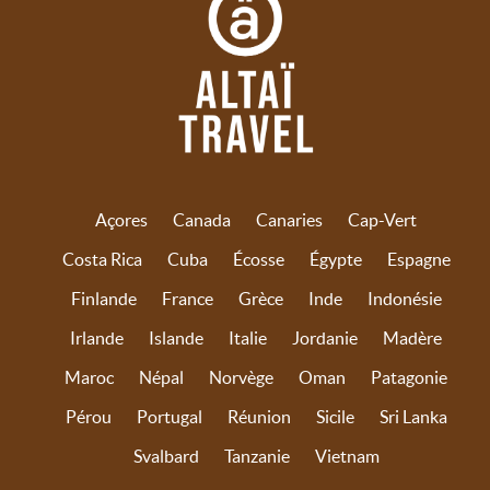
Açores
Canada
Canaries
Cap-Vert
Costa Rica
Cuba
Écosse
Égypte
Espagne
Finlande
France
Grèce
Inde
Indonésie
Irlande
Islande
Italie
Jordanie
Madère
Maroc
Népal
Norvège
Oman
Patagonie
Pérou
Portugal
Réunion
Sicile
Sri Lanka
Svalbard
Tanzanie
Vietnam