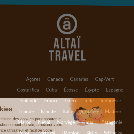
Açores
Canada
Canaries
Cap-Vert
Costa Rica
Cuba
Écosse
Égypte
Espagne
Finlande
France
Grèce
Inde
Indonésie
Irlande
Islande
Italie
Jordanie
Madère
Maroc
Népal
Norvège
Oman
Patagonie
Pérou
Portugal
Réunion
Sicile
Sri Lanka