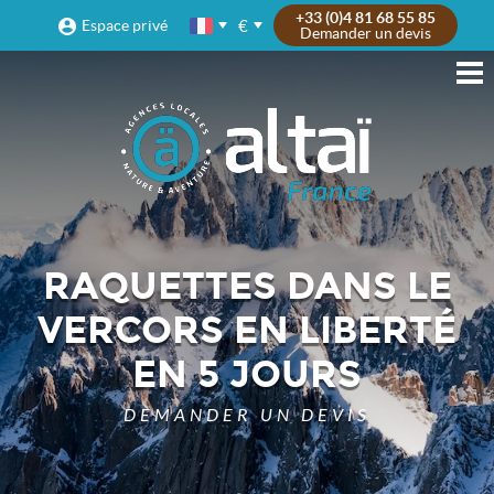
+33 (0)4 81 68 55 85
€
Espace privé
Demander un devis
RAQUETTES DANS LE
VERCORS EN LIBERTÉ
EN 5 JOURS
DEMANDER UN DEVIS