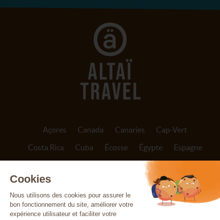
Açores
Canada
Canaries
Cap-Vert
Costa Rica
Cuba
Écosse
Égypte
Espagne
Finlande
France
Grèce
Inde
Indonésie
Irlande
Islande
Italie
Jordanie
Madère
Maroc
Népal
Norvège
Oman
Patagonie
Pérou
Portugal
Réunion
Sicile
Sri Lanka