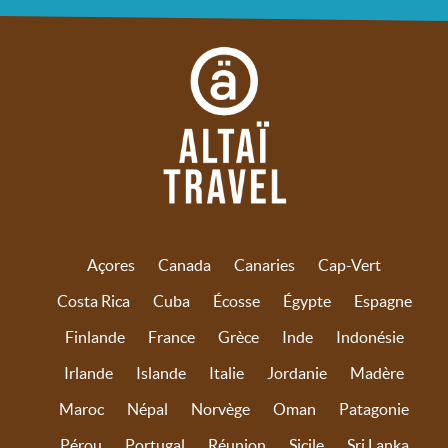
Açores
Canada
Canaries
Cap-Vert
Costa Rica
Cuba
Écosse
Égypte
Espagne
Finlande
France
Grèce
Inde
Indonésie
Irlande
Islande
Italie
Jordanie
Madère
Maroc
Népal
Norvège
Oman
Patagonie
Pérou
Portugal
Réunion
Sicile
Sri Lanka