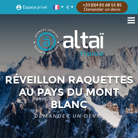
+33 (0)4 81 68 55 85
€
Espace privé
Demander un devis
RÉVEILLON RAQUETTES
AU PAYS DU MONT
BLANC
DEMANDER UN DEVIS